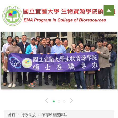
跳
到
主
要
內
容
區
首頁
行政法規
碩專班相關辦法