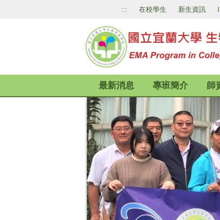
跳
:::
在校學生
新生資訊
到
主
要
內
容
區
最新消息
專班簡介
師