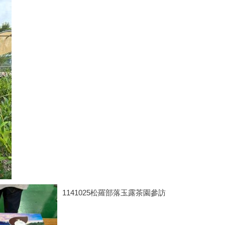
1141025松羅部落玉露茶園參訪