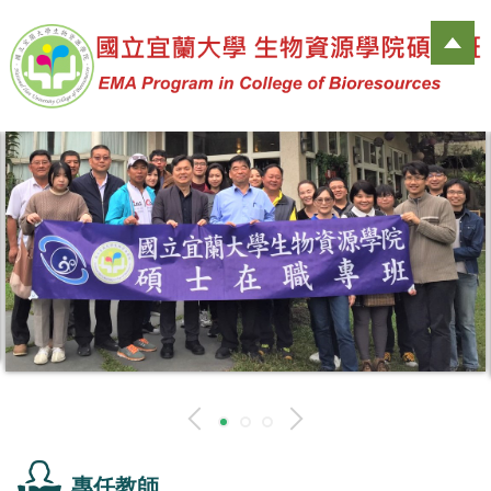
跳
到
主
要
內
容
區
專任教師