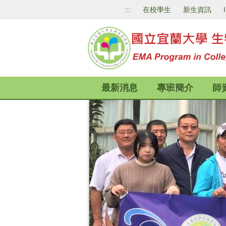
跳
:::
在校學生
新生資訊
到
主
要
內
容
區
最新消息
專班簡介
師