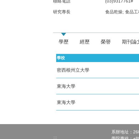
聯絡電話
(03)9317761#
研究專長
食品乾燥; 食品工
學歷
經歷
榮譽
期刊論
學校
密西根州立大學
東海大學
東海大學
系辦地址：26
:::
學院專線：+886