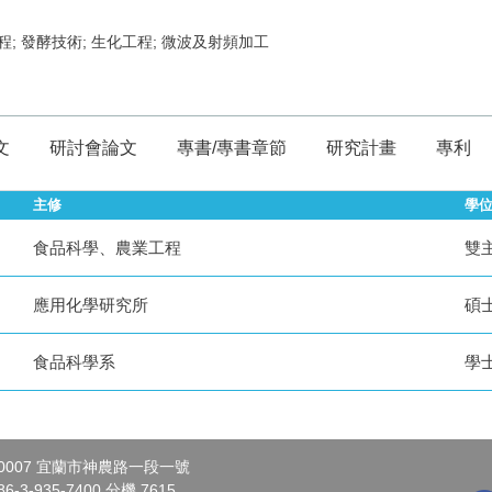
程; 發酵技術; 生化工程; 微波及射頻加工
文
研討會論文
專書/專書章節
研究計畫
專利
主修
學
食品科學、農業工程
雙
應用化學研究所
碩
食品科學系
學
0007 宜蘭市神農路一段一號
-3-935-7400 分機 7615