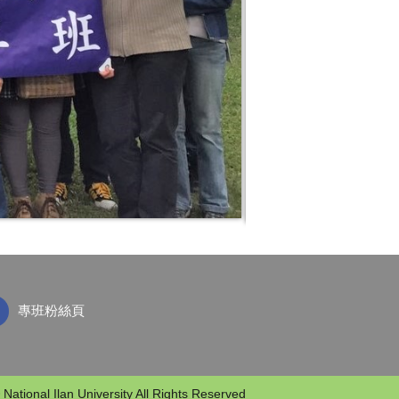
專班粉絲頁
 National Ilan University All Rights Reserved