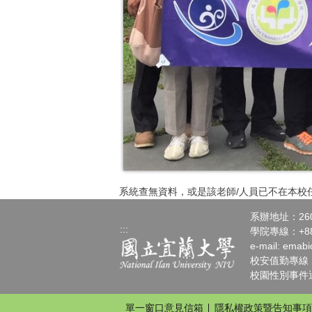
系統查無資料，或是該老師/人員已不在本校
系辦地址：26
:::
學院專線：+886
e-mail:
emabi
校安值勤專線：+88
校園性別事件通報請
單一窗口意見信箱
隱私權政策暨告知事項