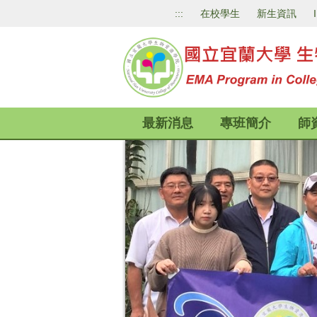
跳
:::
在校學生
新生資訊
到
主
要
內
容
區
最新消息
專班簡介
師