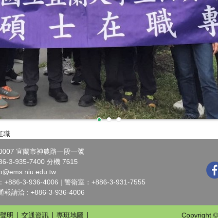
任職
0007 宜蘭市神農路一段一號
-3-935-7400 分機 7615
o@ems.niu.edu.tw
6-3-936-4006 | 警衛室：+886-3-931-7555
洽 : +886-3-936-4006
聲明
交通資訊
專班地圖
Copyright ©