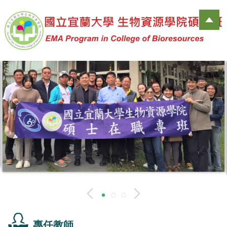
跳
到
主
要
內
容
區
專任教師