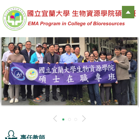
跳
到
主
要
內
容
區
專任教師