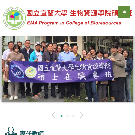
跳
到
主
要
內
容
區
專任教師