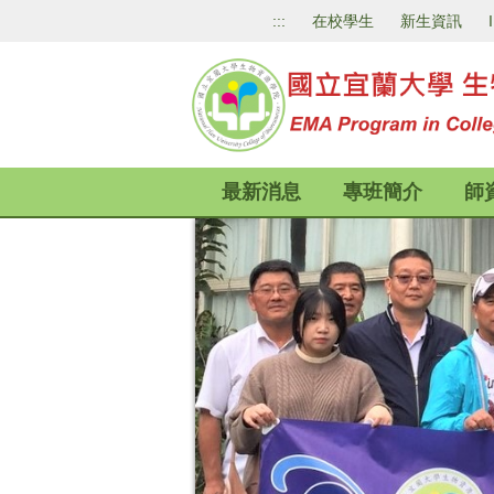
跳
:::
在校學生
新生資訊
到
主
要
內
容
區
最新消息
專班簡介
師