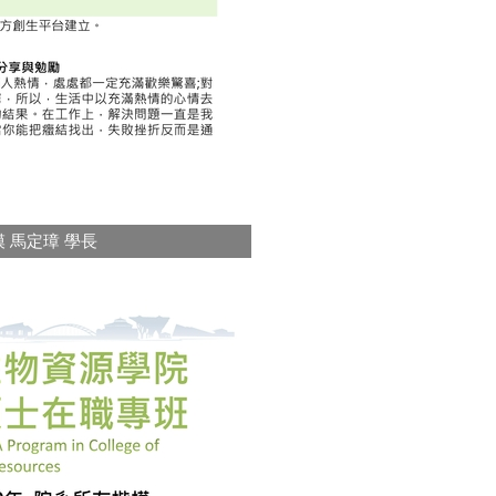
模 馬定璋 學長