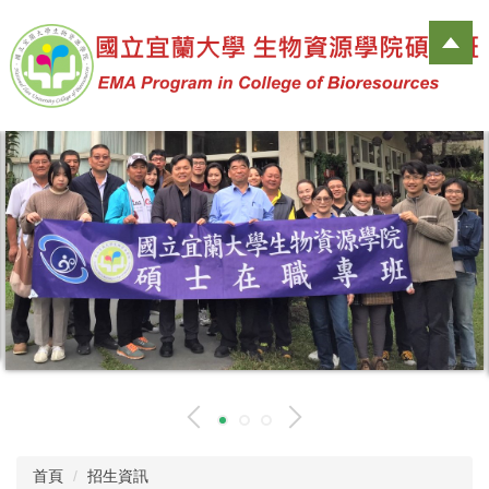
跳
到
主
要
內
容
區
首頁
招生資訊